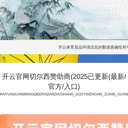
开云体育居品环境信息的数据真确性和可回
开云官网切尔西赞助商(2025已更新(最新/
官方/入口)
KAIYUNGUANWANGQIEERXIZANZHUSHANG_2025YIGENGXIN_ZUIXIN_GUA