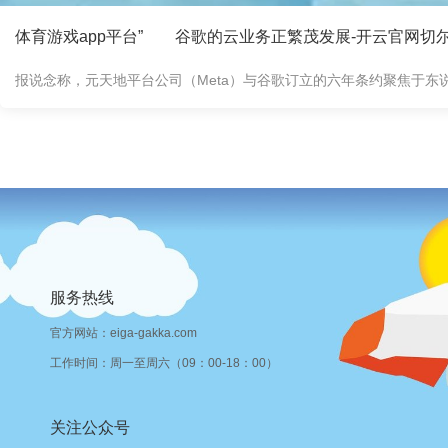
体育游戏app平台” 谷歌的云业务正繁茂发展-开云官网切尔西赞
服务热线
官方网站：eiga-gakka.com
工作时间：周一至周六（09：00-18：00）
关注公众号