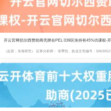
开云官网切尔西赞助商壳牌在PEL 039区块持有45%功课权-开