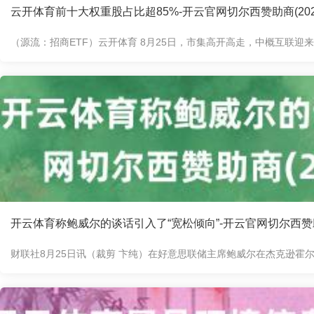
云开体育前十大权重股占比超85%-开云官网切尔西赞助商(2025
开云体育称鲍威尔的谈话引入了“宽松倾向”-开云官网切尔西赞助商